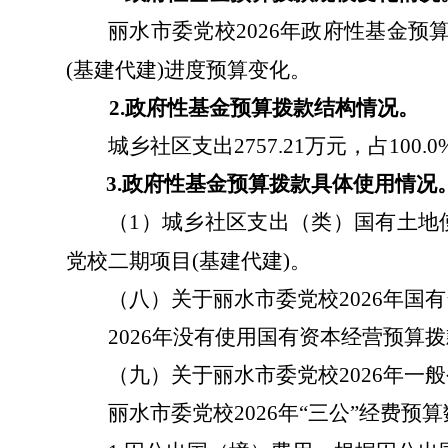
丽水市委党校2026年政府性基金预算拨
(基建代建)进度预算变化。
2.
政府性基金预算拨款结构情况。
城乡社区支出
2757.21
万元，占
100.0
3.
政府性基金预算拨款具体使用情况
（
1
）城乡社区支出（类）国有土地
党校二期项目
(
基建代建
)
。
（八）关于丽水市委党校
2026
年国有
2026
年没有使用国有资本经营预算拨
（九）关于丽水市委党校
2026
年
一般
丽水市委党校
2026
年
“
三公
”
经费预算