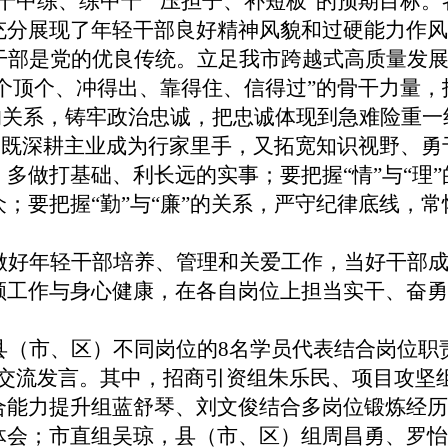
干中练、练中干”“压担子、补短板”的预期目标
充分展现了年轻干部良好精神风貌和过硬能力作风
干部是党的优良传统。立足我市跨越式高质量发
“个顶个、冲得出、靠得住、信得过”的骨干力量
行”的关系，铸牢政治忠诚，把忠诚体现到急难险重
，既深耕主业成为行家里手，又拓宽知识视野、勇于
多做打基础、利长远的实事；要把握“情”与“理
；要把握“勤”与“廉”的关系，严守纪律底线，
做好年轻干部培养、管理和关爱工作，当好干部
顾工作与身心健康，在各自岗位上担当实干、奋勇
县（市、区）不同岗位的
8名学员代表结合岗位职
次交流发言。其中，招商引资组朱乐民、项目攻坚
合能力提升组蓝舒琴、刘文俊结合多岗位锻炼经历
体会；市直组吴琼，县（市、区）组周昌勇、罗怡