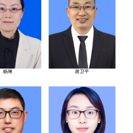
杨琳
谢卫平