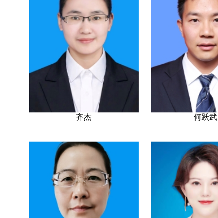
齐杰
何跃武