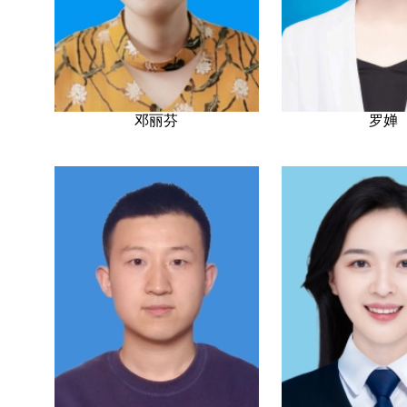
邓丽芬
罗婵