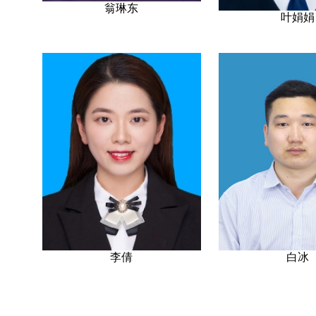
翁琳东
叶娟娟
李倩
白冰