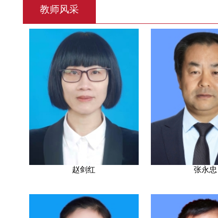
教师风采
赵剑红
张永忠