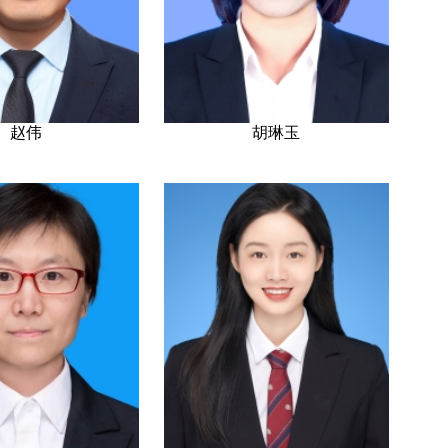
赵伟
胡琳玉